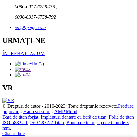
0086-0917-6758-791;
0086-0917-6758-792
xn@bjxngs.com
URMAȚI-NE
ÎNTREBAȚI ACUM
VR
© Drepturi de autor - 2010-2023: Toate drepturile rezervate.
Produse
populare
-
Harta site-ului
-
AMP Mobil
Bară de titan forjat
,
Implanturi dentare cu bară de titan
,
Folie de titan
ISO 5832-11
,
ISO 5832-2 Titan
,
Bandă de titan
,
Tijă de titan de 3
mm
,
Chat online