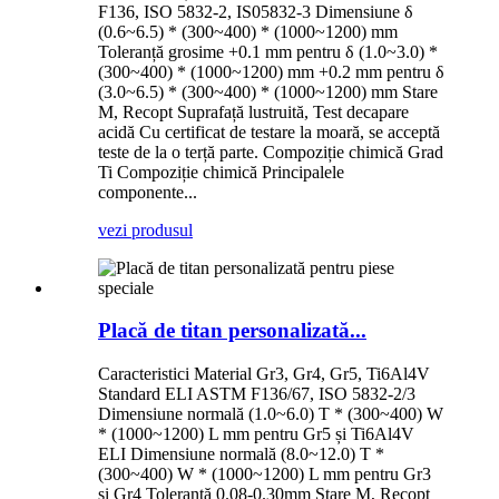
F136, ISO 5832-2, IS05832-3 Dimensiune δ
(0.6~6.5) * (300~400) * (1000~1200) mm
Toleranță grosime +0.1 mm pentru δ (1.0~3.0) *
(300~400) * (1000~1200) mm +0.2 mm pentru δ
(3.0~6.5) * (300~400) * (1000~1200) mm Stare
M, Recopt Suprafață lustruită, Test decapare
acidă Cu certificat de testare la moară, se acceptă
teste de la o terță parte. Compoziție chimică Grad
Ti Compoziție chimică Principalele
componente...
vezi produsul
Placă de titan personalizată...
Caracteristici Material Gr3, Gr4, Gr5, Ti6Al4V
Standard ELI ASTM F136/67, ISO 5832-2/3
Dimensiune normală (1.0~6.0) T * (300~400) W
* (1000~1200) L mm pentru Gr5 și Ti6Al4V
ELI Dimensiune normală (8.0~12.0) T *
(300~400) W * (1000~1200) L mm pentru Gr3
și Gr4 Toleranță 0.08-0.30mm Stare M, Recopt