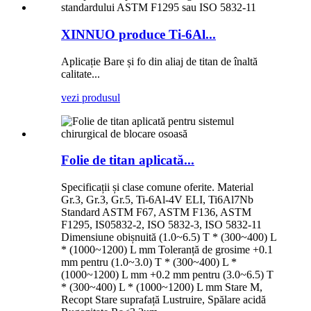
XINNUO produce Ti-6Al...
Aplicație Bare și fo din aliaj de titan de înaltă
calitate...
vezi produsul
Folie de titan aplicată...
Specificații și clase comune oferite. Material
Gr.3, Gr.3, Gr.5, Ti-6Al-4V ELI, Ti6Al7Nb
Standard ASTM F67, ASTM F136, ASTM
F1295, IS05832-2, ISO 5832-3, ISO 5832-11
Dimensiune obișnuită (1.0~6.5) T * (300~400) L
* (1000~1200) L mm Toleranță de grosime +0.1
mm pentru (1.0~3.0) T * (300~400) L *
(1000~1200) L mm +0.2 mm pentru (3.0~6.5) T
* (300~400) L * (1000~1200) L mm Stare M,
Recopt Stare suprafață Lustruire, Spălare acidă