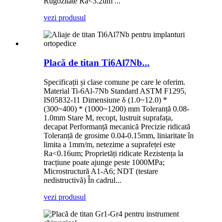
Rugozitate Ra<3.2um ...
vezi produsul
Placă de titan Ti6Al7Nb...
Specificații și clase comune pe care le oferim.
Material Ti-6Al-7Nb Standard ASTM F1295,
IS05832-11 Dimensiune δ (1.0~12.0) *
(300~400) * (1000~1200) mm Toleranță 0.08-
1.0mm Stare M, recopt, lustruit suprafața,
decapat Performanță mecanică Precizie ridicată
Toleranță de grosime 0.04-0.15mm, liniaritate în
limita a 1mm/m, netezime a suprafeței este
Ra<0.16um; Proprietăți ridicate Rezistența la
tracțiune poate ajunge peste 1000MPa;
Microstructură A1-A6; NDT (testare
nedistructivă) În cadrul...
vezi produsul