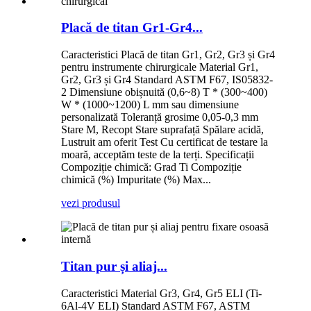
Placă de titan Gr1-Gr4...
Caracteristici Placă de titan Gr1, Gr2, Gr3 și Gr4
pentru instrumente chirurgicale Material Gr1,
Gr2, Gr3 și Gr4 Standard ASTM F67, IS05832-
2 Dimensiune obișnuită (0,6~8) T * (300~400)
W * (1000~1200) L mm sau dimensiune
personalizată Toleranță grosime 0,05-0,3 mm
Stare M, Recopt Stare suprafață Spălare acidă,
Lustruit am oferit Test Cu certificat de testare la
moară, acceptăm teste de la terți. Specificații
Compoziție chimică: Grad Ti Compoziție
chimică (%) Impuritate (%) Max...
vezi produsul
Titan pur și aliaj...
Caracteristici Material Gr3, Gr4, Gr5 ELI (Ti-
6Al-4V ELI) Standard ASTM F67, ASTM