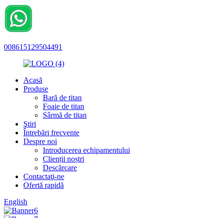
008615129504491
Acasă
Produse
Bară de titan
Foaie de titan
Sârmă de titan
Ştiri
Întrebări frecvente
Despre noi
Introducerea echipamentului
Clienții noștri
Descărcare
Contactaţi-ne
Ofertă rapidă
English