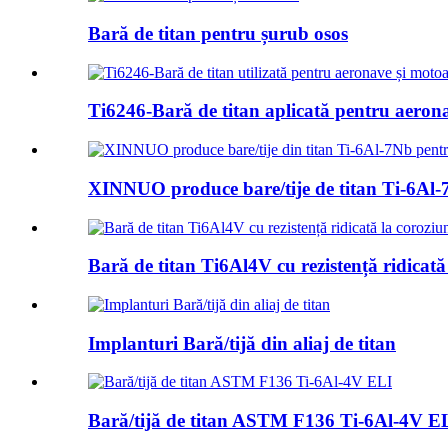
Bară de titan pentru șurub osos
Ti6246-Bară de titan aplicată pentru aerona
XINNUO produce bare/tije de titan Ti-6Al-
Bară de titan Ti6Al4V cu rezistență ridicată 
Implanturi Bară/tijă din aliaj de titan
Bară/tijă de titan ASTM F136 Ti-6Al-4V E