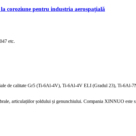
 la coroziune pentru industria aerospațială
47 etc.
eriale de calitate Gr5 (Ti-6Al-4V), Ti-6Al-4V ELI (Gradul 23), Ti-6Al-7Nb
ebrale, articulațiilor șoldului și genunchiului. Compania XINNUO este spe