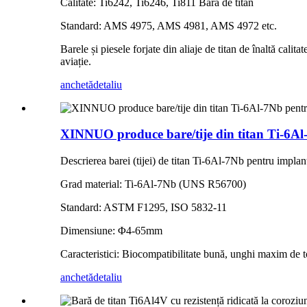
Calitate: Ti6242, Ti6246, Ti811 Bară de titan
Standard: AMS 4975, AMS 4981, AMS 4972 etc.
Barele și piesele forjate din aliaje de titan de înaltă cal
aviație.
anchetă
detaliu
XINNUO produce bare/tije din titan Ti-6A
Descrierea barei (tijei) de titan Ti-6Al-7Nb pentru implant
Grad material: Ti-6Al-7Nb (UNS R56700)
Standard: ASTM F1295, ISO 5832-11
Dimensiune: Φ4-65mm
Caracteristici: Biocompatibilitate bună, unghi maxim de t
anchetă
detaliu