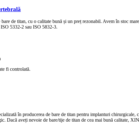
ertebrală
are de titan, cu o calitate bună și un preț rezonabil. Avem în stoc mare
 ISO 5332-2 sau ISO 5832-3.
m
te fi controlată.
tă în producerea de bare de titan pentru implanturi chirurgicale, cum a
ic. Dacă aveți nevoie de bare/tije de titan de cea mai bună calitate, XI