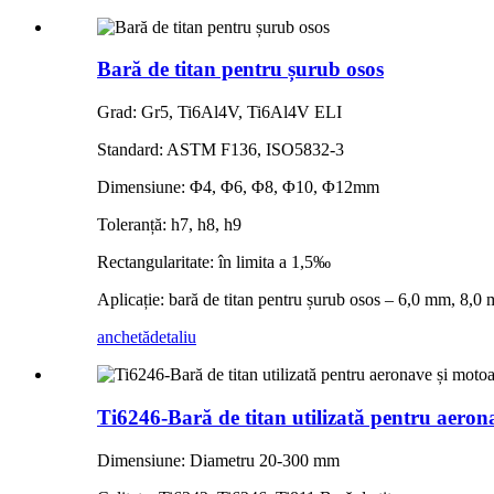
Bară de titan pentru șurub osos
Grad: Gr5, Ti6Al4V, Ti6Al4V ELI
Standard: ASTM F136, ISO5832-3
Dimensiune: Φ4, Φ6, Φ8, Φ10, Φ12mm
Toleranță: h7, h8, h9
Rectangularitate: în limita a 1,5‰
Aplicație: bară de titan pentru șurub osos – 6,0 mm, 8
anchetă
detaliu
Ti6246-Bară de titan utilizată pentru aerona
Dimensiune: Diametru 20-300 mm