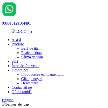
008615129504491
Acasă
Produse
Bară de titan
Foaie de titan
Sârmă de titan
Ştiri
Întrebări frecvente
Despre noi
Introducerea echipamentului
Clienții noștri
Descărcare
Contactaţi-ne
Ofertă rapidă
English