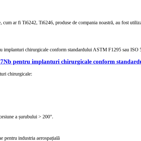
itate, cum ar fi Ti6242, Ti6246, produse de compania noastră, au fost util
l-7Nb pentru implanturi chirurgicale conform standa
uri chirurgicale:
orsiune a șurubului > 200°.