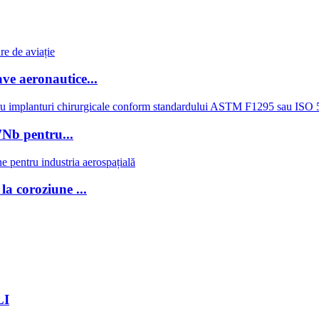
ve aeronautice...
7Nb pentru...
la coroziune ...
LI