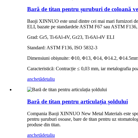
Bară de titan pentru șuruburi de coloană v
Baoji XINNUO este unul dintre cei mai mari furnizori de b
ELI, bazate pe standardele ASTM F67 sau ASTM F136,
Grad: Gr5, Ti-6Al-4V, Gr23, Ti-6Al-4V ELI
Standard: ASTM F136, ISO 5832-3
Dimensiuni obișnuite: Φ10, Φ13, Φ14, Φ14.2, Φ14.5m
Caracteristică: Contracție ≤ 0,03 mm, iar metalografia poa
anchetă
detaliu
Bară de titan pentru articulația șoldului
Compania Baoji XINNUO New Metal Materials este specializa
pentru șuruburi osoase, bare de titan pentru uz stomatolog
produse din titan.
anchetă
detaliu