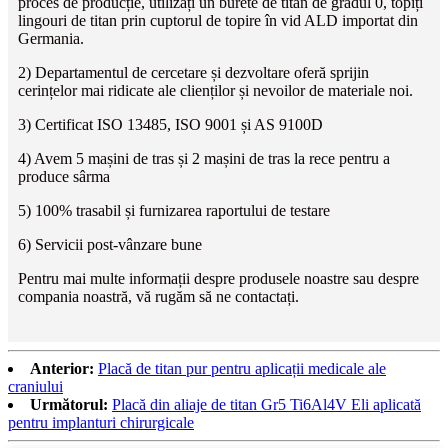
proces de producție, utilizați un burete de titan de gradul 0, topiți
lingouri de titan prin cuptorul de topire în vid ALD importat din
Germania.
2) Departamentul de cercetare și dezvoltare oferă sprijin
cerințelor mai ridicate ale clienților și nevoilor de materiale noi.
3) Certificat ISO 13485, ISO 9001 și AS 9100D
4) Avem 5 mașini de tras și 2 mașini de tras la rece pentru a
produce sârma
5) 100% trasabil și furnizarea raportului de testare
6) Servicii post-vânzare bune
Pentru mai multe informații despre produsele noastre sau despre
compania noastră, vă rugăm să ne contactați.
Anterior:
Placă de titan pur pentru aplicații medicale ale
craniului
Următorul:
Placă din aliaje de titan Gr5 Ti6Al4V Eli aplicată
pentru implanturi chirurgicale