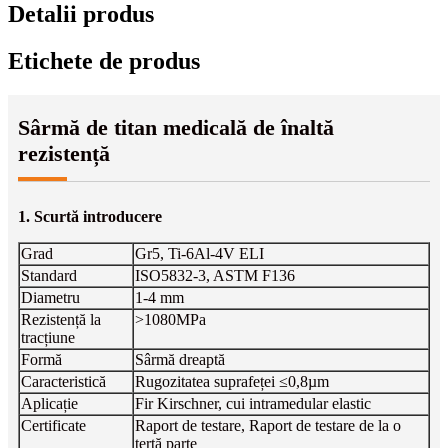
Detalii produs
Etichete de produs
Sârmă de titan medicală de înaltă
rezistență
1. Scurtă introducere
Grad
Gr5, Ti-6Al-4V ELI
Standard
ISO5832-3, ASTM F136
Diametru
1-4 mm
Rezistență la
>1080MPa
tracțiune
Formă
Sârmă dreaptă
Caracteristică
Rugozitatea suprafeței ≤0,8µm
Aplicație
Fir Kirschner, cui intramedular elastic
Certificate
Raport de testare, Raport de testare de la o
terță parte