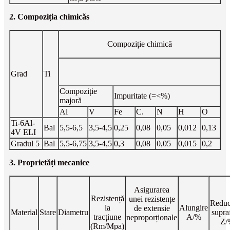
2. Compoziția chimică
s
Compoziție chimică
Grad
Ti
Compoziție
Impuritate (=<%)
majoră
Al
V
Fe
C.
N
H
O
Ti-6Al-
Bal
5,5-6,5
3,5-4,5
0,25
0,08
0,05
0,012
0,13
4V ELI
Gradul 5
Bal
5,5-6,75
3,5-4,5
0,3
0,08
0,05
0,015
0,2
3. Proprietăți mecanice
Asigurarea
Rezistență
unei rezistențe
Reduc
la
Alungire
de extensie
Material
Stare
Diametru
supra
tracțiune
A/%
neproporționale
Z/
(Rm/Mpa)