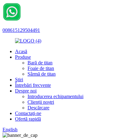
008615129504491
Acasă
Produse
Bară de titan
Foaie de titan
Sârmă de titan
Ştiri
Întrebări frecvente
Despre noi
Introducerea echipamentului
Clienții noștri
Descărcare
Contactaţi-ne
Ofertă rapidă
English