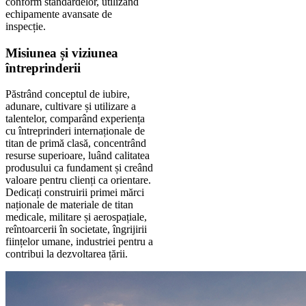
conform standardelor, utilizând
echipamente avansate de
inspecție.
Misiunea și viziunea
întreprinderii
Păstrând conceptul de iubire,
adunare, cultivare și utilizare a
talentelor, comparând experiența
cu întreprinderi internaționale de
titan de primă clasă, concentrând
resurse superioare, luând calitatea
produsului ca fundament și creând
valoare pentru clienți ca orientare.
Dedicați construirii primei mărci
naționale de materiale de titan
medicale, militare și aerospațiale,
reîntoarcerii în societate, îngrijirii
ființelor umane, industriei pentru a
contribui la dezvoltarea țării.