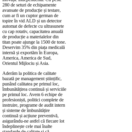
280 de seturi de echipamente
avansate de producție și testare,
cum ar fi un cuptor german de
topire în vid ALD și un detector
automat de defecte cu ultrasunete
cu cap rotativ, capacitatea anuală
de producție a materialelor din
titan poate ajunge la 1500 de tone.
Deservim 35% din piața medicală
internă și exportăm în Europa,
America, America de Sud,
Orientul Mijlociu și Asia.
Aderăm la politica de calitate
bazată pe management științific,
punând calitatea pe primul loc,
îmbunătățirea continuă și serviciile
pe primul loc. Avem 6 echipe de
profesioniști, politici complete de
instruire, programe de audit intern
și sisteme de îmbunătățire
continuă și acțiune preventivă,
asigurându-ne astfel că fiecare lot
îndeplinește cele mai înalte
standarde de calitate și că