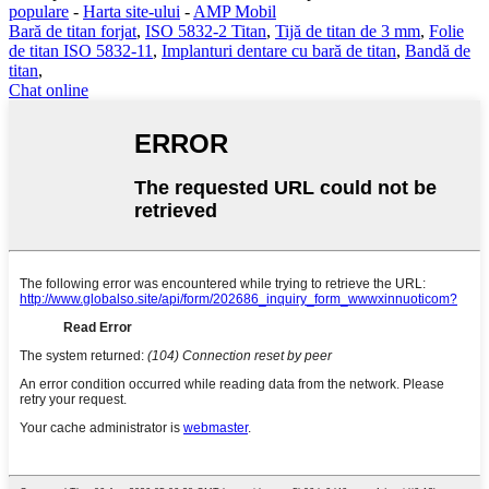
populare
-
Harta site-ului
-
AMP Mobil
Bară de titan forjat
,
ISO 5832-2 Titan
,
Tijă de titan de 3 mm
,
Folie
de titan ISO 5832-11
,
Implanturi dentare cu bară de titan
,
Bandă de
titan
,
Chat online