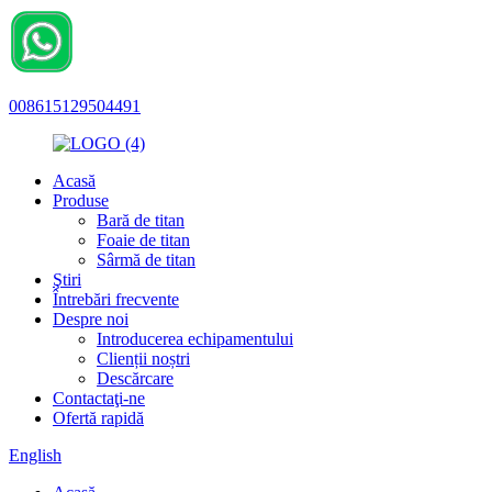
008615129504491
Acasă
Produse
Bară de titan
Foaie de titan
Sârmă de titan
Ştiri
Întrebări frecvente
Despre noi
Introducerea echipamentului
Clienții noștri
Descărcare
Contactaţi-ne
Ofertă rapidă
English