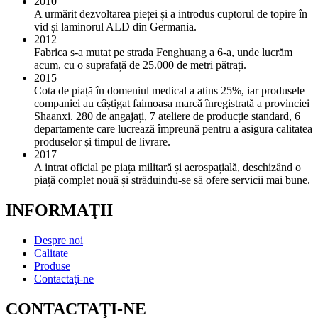
2010
A urmărit dezvoltarea pieței și a introdus cuptorul de topire în
vid și laminorul ALD din Germania.
2012
Fabrica s-a mutat pe strada Fenghuang a 6-a, unde lucrăm
acum, cu o suprafață de 25.000 de metri pătrați.
2015
Cota de piață în domeniul medical a atins 25%, iar produsele
companiei au câștigat faimoasa marcă înregistrată a provinciei
Shaanxi. 280 de angajați, 7 ateliere de producție standard, 6
departamente care lucrează împreună pentru a asigura calitatea
produselor și timpul de livrare.
2017
A intrat oficial pe piața militară și aerospațială, deschizând o
piață complet nouă și străduindu-se să ofere servicii mai bune.
INFORMAŢII
Despre noi
Calitate
Produse
Contactaţi-ne
CONTACTAŢI-NE