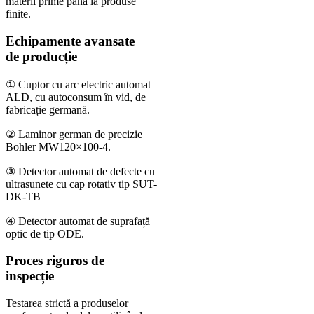
materii prime până la produse
finite.
Echipamente avansate
de producție
① Cuptor cu arc electric automat
ALD, cu autoconsum în vid, de
fabricație germană.
② Laminor german de precizie
Bohler MW120×100-4.
③ Detector automat de defecte cu
ultrasunete cu cap rotativ tip SUT-
DK-TB
④ Detector automat de suprafață
optic de tip ODE.
Proces riguros de
inspecție
Testarea strictă a produselor