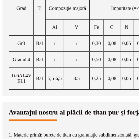
Grad
Ti
Compoziție majoră
Impuritate (=
Al
V
Fe
C
N
Gr3
Bal
/
/
0,30
0,08
0,05
Gradul 4
Bal
/
/
0,50
0,08
0,05
Ti-6Al-4V
Bal
5,5-6,5
3.5
0,25
0,08
0,05
ELI
Avantajul nostru al plăcii de titan pur și for
1. Materie primă: burete de titan cu granulație subdimensionată, gradu