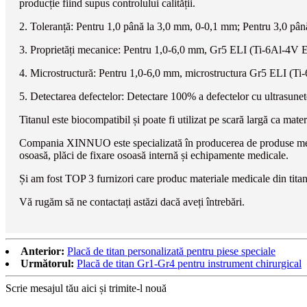
producție fiind supus controlului calității.
2. Toleranță: Pentru 1,0 până la 3,0 mm, 0-0,1 mm; Pentru 3,0 p
3. Proprietăți mecanice: Pentru 1,0-6,0 mm, Gr5 ELI (Ti-6Al-4V EL
4. Microstructură: Pentru 1,0-6,0 mm, microstructura Gr5 ELI (Ti-
5. Detectarea defectelor: Detectare 100% a defectelor cu ultrasunete
Titanul este biocompatibil și poate fi utilizat pe scară largă ca mate
Compania XINNUO este specializată în producerea de produse medicale 
osoasă, plăci de fixare osoasă internă și echipamente medicale.
Și am fost TOP 3 furnizori care produc materiale medicale din titan 
Vă rugăm să ne contactați astăzi dacă aveți întrebări.
Anterior:
Placă de titan personalizată pentru piese speciale
Următorul:
Placă de titan Gr1-Gr4 pentru instrument chirurgical
Scrie mesajul tău aici și trimite-l nouă