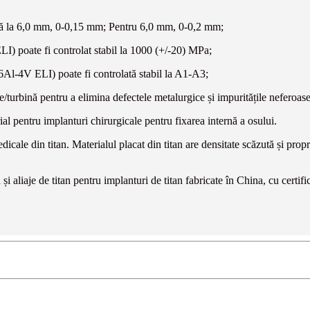
ână la 6,0 mm, 0-0,15 mm; Pentru 6,0 mm, 0-0,2 mm;
I) poate fi controlat stabil la 1000 (+/-20) MPa;
6Al-4V ELI) poate fi controlată stabil la A1-A3;
/turbină pentru a elimina defectele metalurgice și impuritățile neferoase
rial pentru implanturi chirurgicale pentru fixarea internă a osului.
din titan. Materialul placat din titan are densitate scăzută și propriet
și aliaje de titan pentru implanturi de titan fabricate în China, cu cert