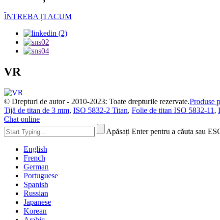
ÎNTREBAȚI ACUM
VR
© Drepturi de autor - 2010-2023: Toate drepturile rezervate.
Produse p
Tijă de titan de 3 mm
,
ISO 5832-2 Titan
,
Folie de titan ISO 5832-11
,
Chat online
Apăsați Enter pentru a căuta sau ES
English
French
German
Portuguese
Spanish
Russian
Japanese
Korean
Arabic