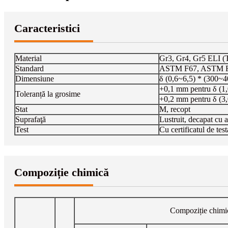
Caracteristici
Material
Gr3, Gr4, Gr5 ELI (
Standard
ASTM F67, ASTM F1
Dimensiune
δ (0,6~6,5) * (300~
+0,1 mm pentru δ (1
Toleranță la grosime
+0,2 mm pentru δ (3
Stat
M, recopt
Suprafaţă
Lustruit, decapat cu 
Test
Cu certificatul de test
Compoziție chimică
Compoziție chimi