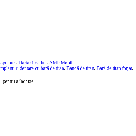
opulare
-
Harta site-ului
-
AMP Mobil
Implanturi dentare cu bară de titan
,
Bandă de titan
,
Bară de titan forjat
,
C pentru a închide