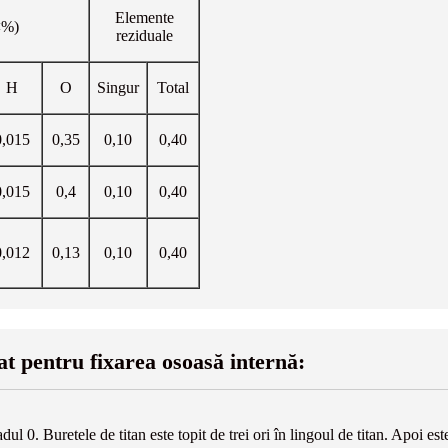
Elemente
<%)
reziduale
H
O
Singur
Total
0,015
0,35
0,10
0,40
0,015
0,4
0,10
0,40
0,012
0,13
0,10
0,40
jat pentru fixarea osoasă internă:
l 0. Buretele de titan este topit de trei ori în lingoul de titan. Apoi est