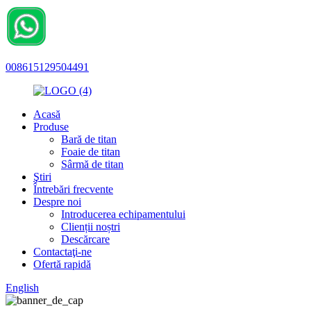
008615129504491
Acasă
Produse
Bară de titan
Foaie de titan
Sârmă de titan
Ştiri
Întrebări frecvente
Despre noi
Introducerea echipamentului
Clienții noștri
Descărcare
Contactaţi-ne
Ofertă rapidă
English