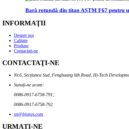
Bară rotundă din titan ASTM F67 pentru u
INFORMAŢII
Despre noi
Calitate
Produse
Contactaţi-ne
CONTACTAŢI-NE
Nr.6, Secțiunea Sud, Fenghuang 6th Road, Hi-Tech Developme
Sunați-ne acum:
0086-0917-6758-791;
0086-0917-6758-792
xn@bjxngs.com
URMAȚI-NE