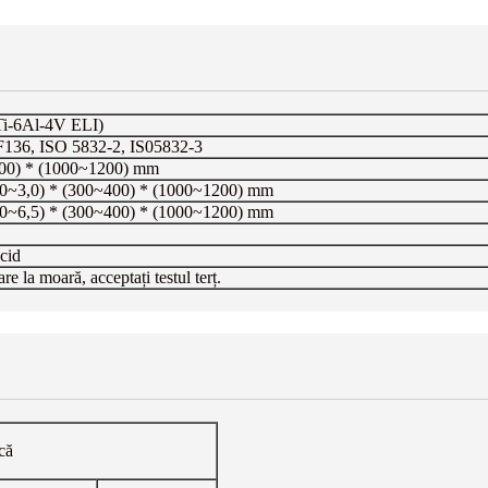
Ti-6Al-4V ELI)
36, ISO 5832-2, IS05832-3
400) * (1000~1200) mm
,0~3,0) * (300~400) * (1000~1200) mm
,0~6,5) * (300~400) * (1000~1200) mm
acid
are la moară, acceptați testul terț.
că